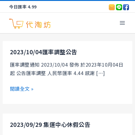
跳
文
搜
今日匯率 4.99
至
章
尋
Mai
主
分
要
頁
Men
內
2023/10/04
容
2023/10/04匯率調整公告
匯
率
匯率調整通知 2023/10/04 發佈 於2023年10月04日
調
起 公告匯率調整 人民幣匯率 4.44 感謝 […]
整
公
閱讀全文 »
告
2023/09/29
2023/09/29 集運中心休假公告
集
運